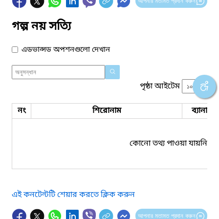
আপনার মতামত প্রদান করুন
গল্প নয় সত্যি
এডভান্সড অপশনগুলো দেখান
পৃষ্ঠা আইটেম
নং
শিরোনাম
ব্যানার 
কোনো তথ্য পাওয়া যায়নি।
এই কনটেন্টটি শেয়ার করতে ক্লিক করুন
আপনার মতামত প্রদান করুন